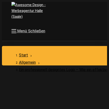
Menü
Schließen
Start
>
Allgemein
>
Ein professionell designtes Logo – Wie ein effekti