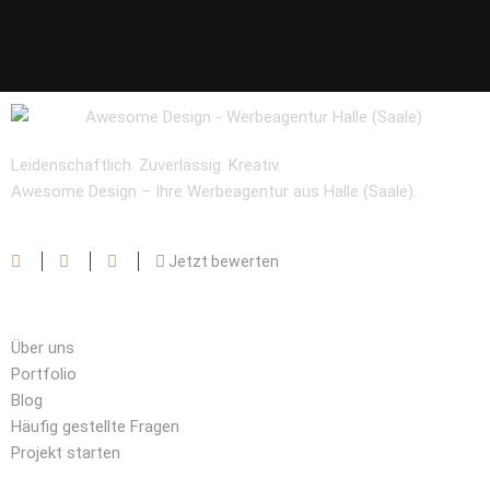
Leidenschaftlich. Zuverlässig. Kreativ.
Awesome Design – Ihre Werbeagentur aus Halle (Saale).
Jetzt bewerten
Wichtige Links
Über uns
Portfolio
Blog
Häufig gestellte Fragen
Projekt starten