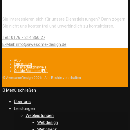
Kontakt
Sie Interessieren sich für unsere Dienstleistungen? Dann zögern
Sie nicht uns kostenfrei und unverbindlich zu kontaktieren.
Tel.: 0176 - 214 860 27
E-Mail: info@awesome-design.de
AGB
Impressum
Datenschutzhinweis
Cookie-Richtlinie (EU)
© AwesomeDesign 2026 . Alle Rechte vorbehalten.
Menü schließen
Über uns
Leistungen
Webleistungen
Webdesign
Webcheck